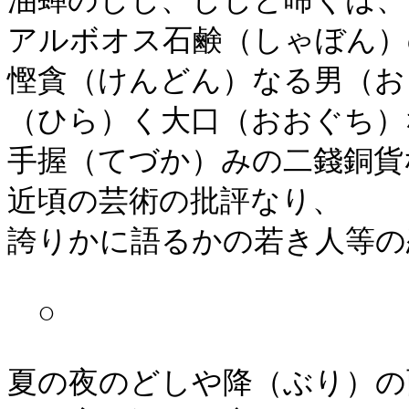
油蝉のじじ、じじと啼くは、
アルボオス石鹸（しゃぼん）
慳貪（けんどん）なる男（お
（ひら）く大口（おおぐち）
手握（てづか）みの二錢銅貨
近頃の芸術の批評なり、
誇りかに語るかの若き人等の
○
夏の夜のどしや降（ぶり）の