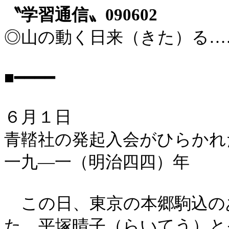
〝学習通信〟090602
◎山の動く日来（きた）る…
■━━━━
６月１日
青鞜社の発起入会がひらかれ
一九―一（明治四四）年
この日、東京の本郷駒込の
た。平塚晴子（らいてう）と