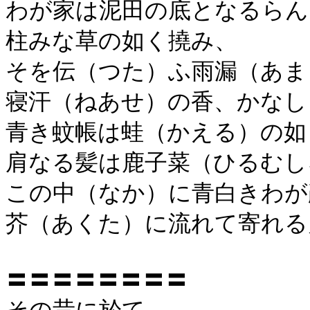
わが家は泥田の底となるらん
柱みな草の如く撓み、
そを伝（つた）ふ雨漏（あま
寝汗（ねあせ）の香、かなし
青き蚊帳は蛙（かえる）の如
肩なる髪は鹿子菜（ひるむし
この中（なか）に青白きわが
芥（あくた）に流れて寄れる
〓〓〓〓〓〓〓〓